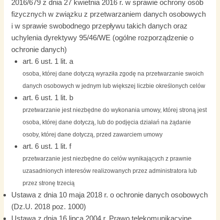
2016/679 z dnia 27 kwietnia 2016 r. w sprawie ochrony osób
fizycznych w związku z przetwarzaniem danych osobowych
i w sprawie swobodnego przepływu takich danych oraz
uchylenia dyrektywy 95/46/WE (ogólne rozporządzenie o
ochronie danych)
art. 6 ust. 1 lit. a
osoba, której dane dotyczą wyraziła zgodę na przetwarzanie swoich
danych osobowych w jednym lub większej liczbie określonych celów
art. 6 ust. 1 lit. b
przetwarzanie jest niezbędne do wykonania umowy, której stroną jest
osoba, której dane dotyczą, lub do podjęcia działań na żądanie
osoby, której dane dotyczą, przed zawarciem umowy
art. 6 ust. 1 lit. f
przetwarzanie jest niezbędne do celów wynikających z prawnie
uzasadnionych interesów realizowanych przez administratora lub
przez stronę trzecią
Ustawa z dnia 10 maja 2018 r. o ochronie danych osobowych
(Dz.U. 2018 poz. 1000)
Ustawa z dnia 16 lipca 2004 r. Prawo telekomunikacyjne