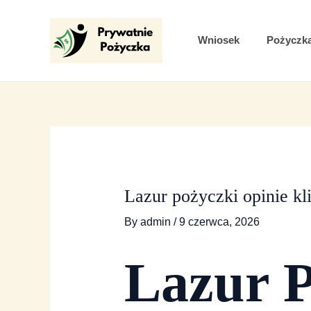
Skip
Post
to
navigation
Wniosek
Pożyczk
content
Lazur pożyczki opinie kl
By
admin
/
9 czerwca, 2026
Lazur P