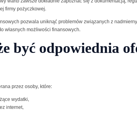
y warto zawsze dokładnie zapoznać się z dokumentacją, regula
ej firmy pożyczkowej.
nsowych pozwala uniknąć problemów związanych z nadmiernym
o własnych możliwości finansowych.
e być odpowiednia of
erana przez osoby, które:
żące wydatki,
z internet,