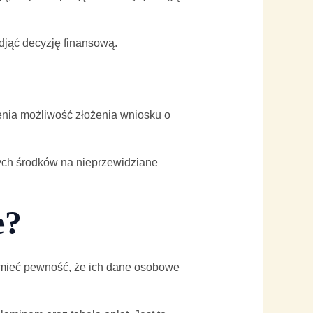
djąć decyzję finansową.
nia możliwość złożenia wniosku o
wych środków na nieprzewidziane
e?
ą mieć pewność, że ich dane osobowe