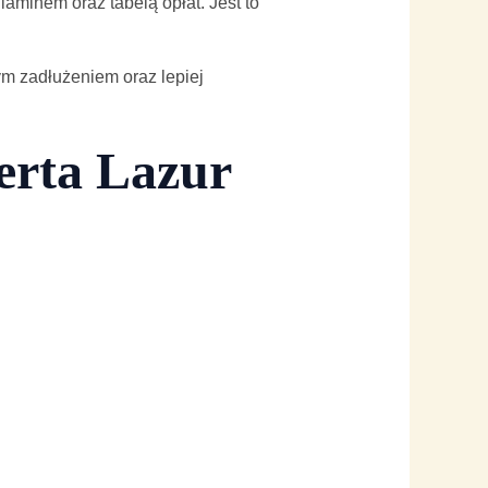
minem oraz tabelą opłat. Jest to
 zadłużeniem oraz lepiej
erta Lazur