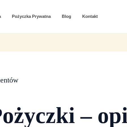
a
Pożyczka Prywatna
Blog
Kontakt
ientów
ożyczki – opi