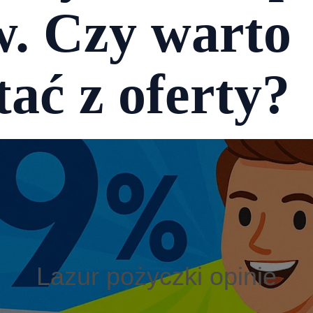
w. Czy warto
tać z oferty?
Lazur pożyczki opinie