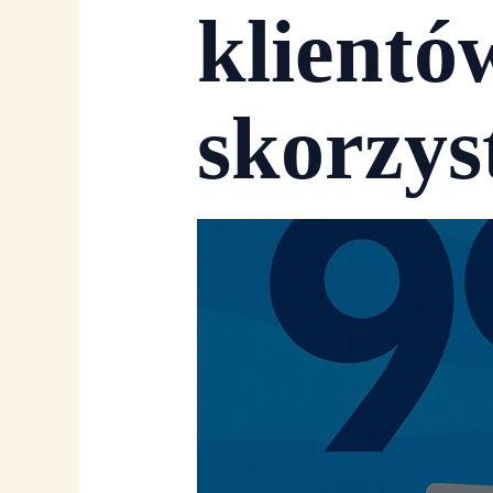
klientó
skorzys